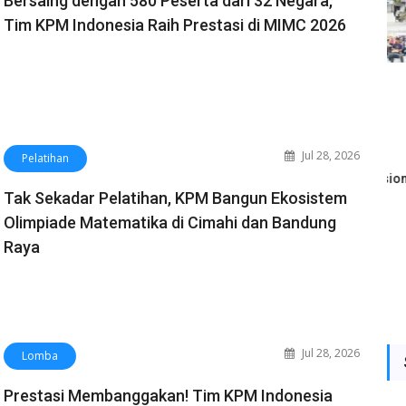
Bersaing dengan 580 Peserta dari 32 Negara,
Tim KPM Indonesia Raih Prestasi di MIMC 2026
0
Tak Sekadar Pelatihan,
KPM Perkuat
KP
ra,
KPM Bangun Ekosistem
Kompetensi Guru
Pe
Olimpiade Matematika
Matematika di
di
Jul 28, 2026
C
di Cimahi dan Bandung
Karawang Melalui
Iku
Pelatihan
Raya
Pelatihan Suprarasional
Kh
Tak Sekadar Pelatihan, KPM Bangun Ekosistem
dan MNR
Jul 28, 2026
Olimpiade Matematika di Cimahi dan Bandung
Ags 04, 2026
Raya
Jul 28, 2026
Lomba
Prestasi Membanggakan! Tim KPM Indonesia