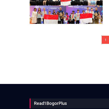
1
(
Read1BogorPlus