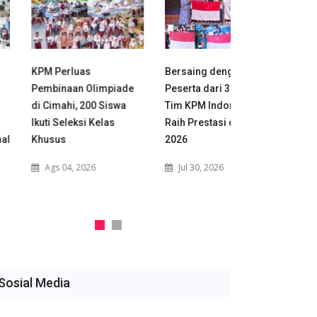
M Perluas
Bersaing dengan 580
Tak Sekadar P
mbinaan Olimpiade
Peserta dari 32 Negara,
KPM Bangun 
 Cimahi, 200 Siswa
Tim KPM Indonesia
Olimpiade Ma
ti Seleksi Kelas
Raih Prestasi di MIMC
di Cimahi da
usus
2026
Raya
Ags 04, 2026
Jul 30, 2026
Jul 28, 2026
Sosial Media